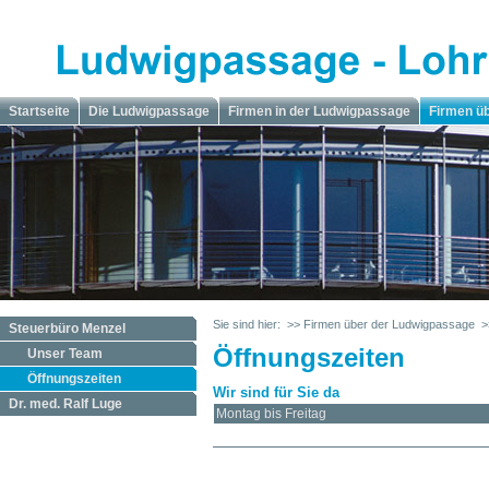
Startseite
Die Ludwigpassage
Firmen in der Ludwigpassage
Firmen ü
Sie sind hier:
>> Firmen über der Ludwigpassage
>
Steuerbüro Menzel
Öffnungszeiten
Unser Team
Öffnungszeiten
Wir sind für Sie da
Dr. med. Ralf Luge
Montag bis Freitag