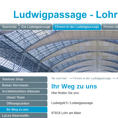
Startseite
Die Ludwigpassage
Firmen in der Ludwigpassage
Firmen ü
Sie sind hier:
>> Firmen in der Ludwigpassage
>> A
Telekom Shop
Ihr Weg zu uns
Rainer Herrmann
Architekturbüro Altmann
Hier finden Sie uns:
Unser Team
Ludwigstr.5 / Ludwigpassage
Öffnungszeiten
Ihr Weg zu uns
97816 Lohr am Main
Lucas Haarstudio