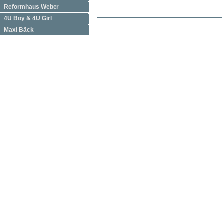
Reformhaus Weber
4U Boy & 4U Girl
Maxl Bäck