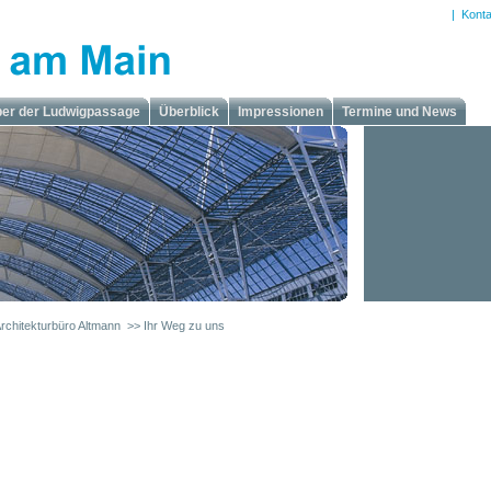
|
Konta
ber der Ludwigpassage
Überblick
Impressionen
Termine und News
rchitekturbüro Altmann
>> Ihr Weg zu uns